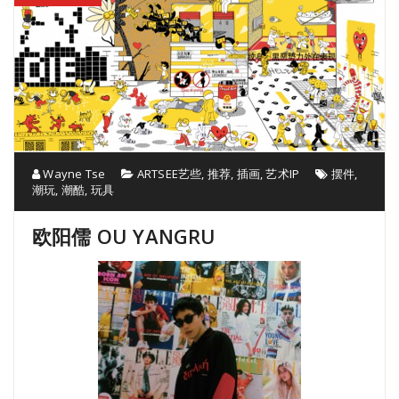
Wayne Tse
ARTSEE艺些
,
推荐
,
插画
,
艺术IP
摆件
,
潮玩
,
潮酷
,
玩具
欧阳儒 OU YANGRU