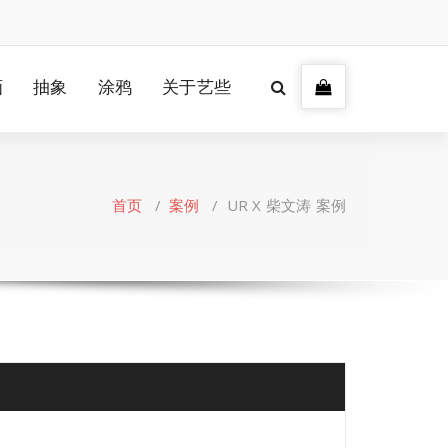
画
抽象
涂鸦
关于艺些
首页
/
案例
/
UR X 柴文涛 案例