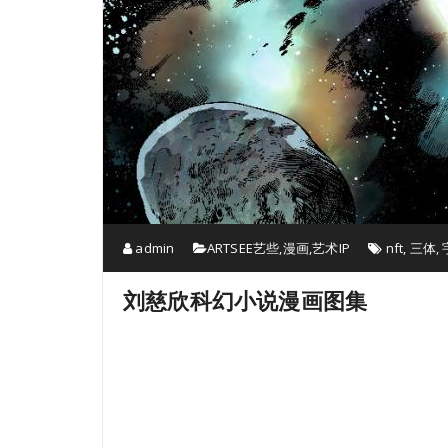
admin
ARTSEE艺些
,
漫画
,
艺术IP
nft
,
三体
,
刘慈欣科幻小说漫画图集