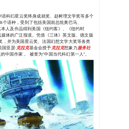
获华语科幻星云奖终身成就奖、赵树理文学奖等多个
18个语种，受到了包括美国前总统奥巴马、
捧，其本人及作品得到美国《纽约客》、《纽约时
流媒体的广泛报道。凭借《三体》英文版、德文版
斯奖，并为美国星云奖、法国幻想文学大奖等各类
美国亚瑟·
克
拉
克
基金会授予
克拉
克
想象力
服务社
奖的中国作家， 被誉为“中国当代科幻第一人”。