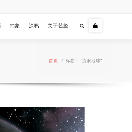
画
抽象
涂鸦
关于艺些
首页
/
标签： "流浪地球"