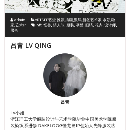
admin
ARTSEE艺些
,
推荐
,
插画
,
数码
,
新签艺术家
,
水彩
,
独
家
,
艺术IP
nft
,
怪兽
,
情人节
,
服装
,
潮酷
,
眼睛
,
花卉
,
设计师
,
黑色
吕青 LV QING
吕青
LV小姐
浙江理工大学服装设计与艺术学院毕业中国美术学院服
装染织系进修 DAKELOOG怪龙兽IP创始人先锋服装艺