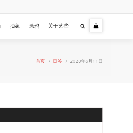
画
抽象
涂鸦
关于艺些
首页
/
日签
/
2020年6月11日