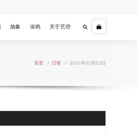
画
抽象
涂鸦
关于艺些
首页
/
日签
/
2021年02月02日