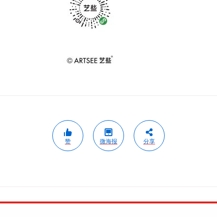
赞
微海报
分享