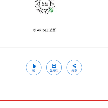
赞
微海报
分享