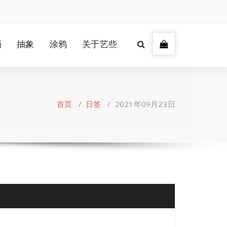
画
抽象
涂鸦
关于艺些
首页
/
日签
/
2021年09月23日