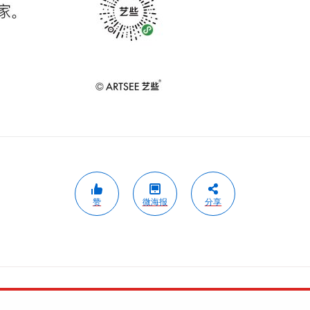
赞
微海报
分享