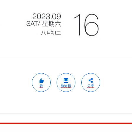
赞
微海报
分享