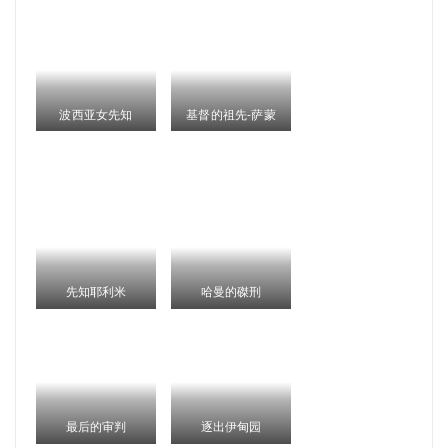
波西亚女先知
基督的祖先-萨蒙
先知耶利米
哈曼的磔刑
最后的审判
逐出伊甸园