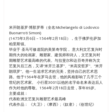
米开朗基罗·博那罗蒂（全名Michelangelo di Lodovico
Buonarroti Simoni)
(1475年3月6日－1564年2月18日），生于佛罗伦萨加
柏里斯镇。
毕业于 圣马可修道院的美第奇学院， 意大利文艺复兴时
期伟大的绘画家、雕塑家、建筑师和诗人，文艺复兴时
期雕塑艺术最高峰的代表。与拉斐尔和达芬奇并称为文
艺复兴后三杰，又译“米开兰基罗”、“米高安哲罗”、“米开
朗琪罗”。他一生追求艺术的完美，坚持自己的艺术思
路。他于1564年在罗马去世，他的风格影响了几乎三个
世纪的艺术家。 小行星3001以他的名字命名来表达后人
作为对他的尊敬。1564年2月18日去世，享年89岁。
主要成就：
代表欧洲文艺复兴雕塑艺术最高峰
代表作品： 《大卫》;《摩西》;《奴隶》;《创世纪》