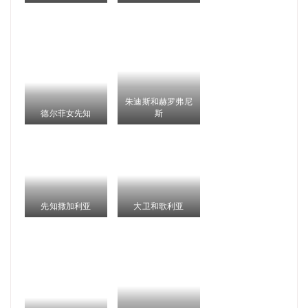
朱迪斯和赫罗弗尼
德尔菲女先知
斯
先知撒加利亚
大卫和歌利亚