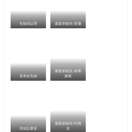
先知但以理
基督的祖先-亚撒
基督的祖先-埃希
库米女先知
家斯
基督的祖先-约西
先知以赛亚
亚