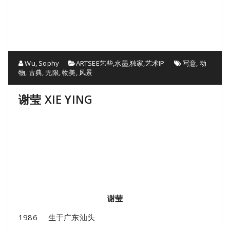
Wu, Sophy
ARTSEE艺些
,
水墨
,
独家
,
艺术IP
写意
,
动
物
,
古典
,
无限
,
物美
,
风景
谢莹 XIE YING
谢莹
1986 生于广东汕头