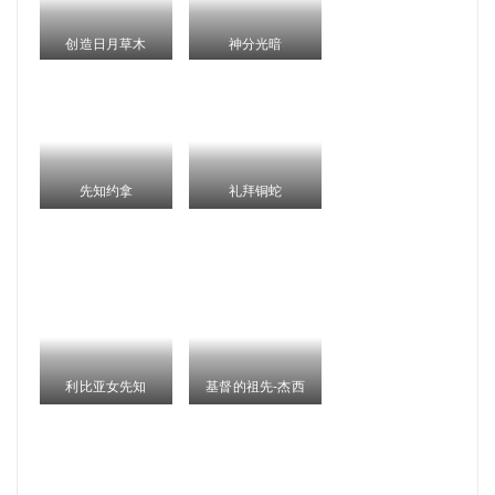
创造日月草木
神分光暗
先知约拿
礼拜铜蛇
利比亚女先知
基督的祖先-杰西