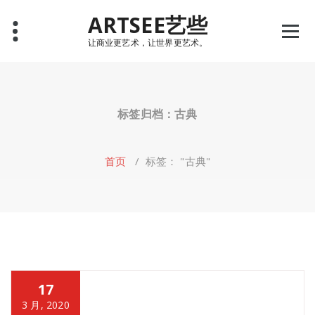
Skip
ARTSEE艺些
to
content
让商业更艺术，让世界更艺术。
标签归档：古典
首页
/
标签： "古典"
17
3 月, 2020