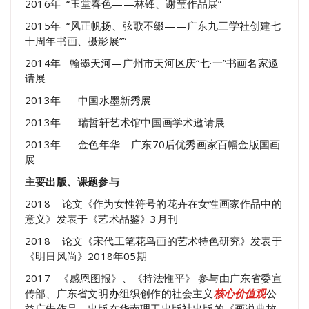
2016年 “玉堂春色——林锋、谢莹作品展”
2015年 “风正帆扬、弦歌不缀——广东九三学社创建七
十周年书画、摄影展””
2014年 翰墨天河—广州市天河区庆“七·一”书画名家邀
请展
2013年 中国水墨新秀展
2013年 瑞哲轩艺术馆中国画学术邀请展
2013年 金色年华—广东70后优秀画家百幅金版国画
展
主要出版、课题参与
2018 论文《作为女性符号的花卉在女性画家作品中的
意义》发表于《艺术品鉴》3月刊
2018 论文《宋代工笔花鸟画的艺术特色研究》发表于
《明日风尚》2018年05期
2017 《感恩图报》、《持法惟平》 参与由广东省委宣
传部、广东省文明办组织创作的社会主义
核心价值观
公
益广告作品，出版在华南理工出版社出版的《画说典故–