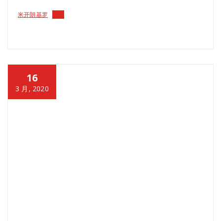
米开朗基罗
下载
16
3 月, 2020