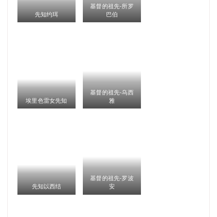
基督的祖先-所罗
先知约珥
巴伯
基督的祖先-乌西
埃里色雷女先知
雅
基督的祖先-罗波
先知以西结
安