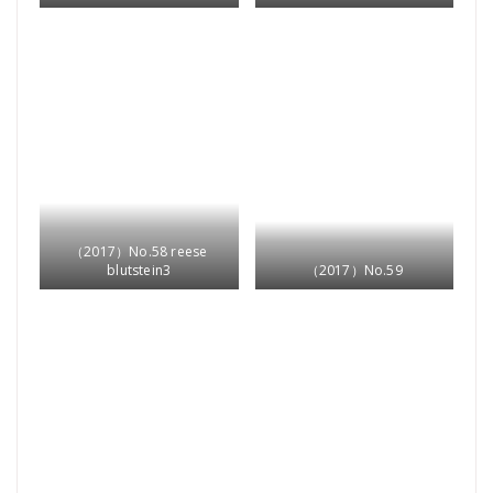
（2017）No.58 reese
blutstein3
（2017）No.59