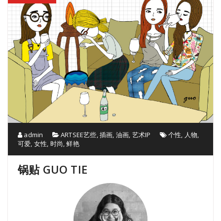
admin
ARTSEE艺些
,
插画
,
油画
,
艺术IP
个性
,
人物
,
可爱
,
女性
,
时尚
,
鲜艳
锅贴 GUO TIE