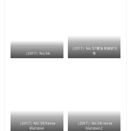
（2017）No.57摩洛哥骑驴大
（2017）No.56
爷
（2017）NO.58 Reese
（2017）No.58 reese
Blutstein
blutstein2