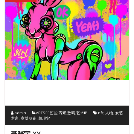
admin
ARTSEE艺些
,
丙烯
,
数码
,
艺术IP
nft
,
人物
,
女艺
术家
,
赛博朋克
,
超现实
聂晓宇 XY