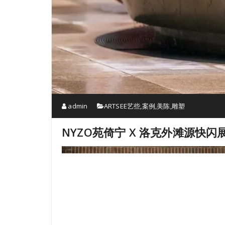
admin
ARTSEE艺些
,
案例
,
美陈
,
雕塑
NYZO苑倚宁 X 洛克外滩源快闪