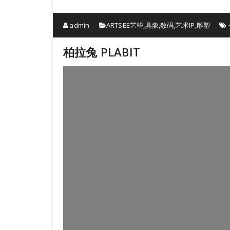
admin
ARTSEE艺些
,
具象
,
数码
,
艺术IP
,
雕塑
柏拉兔 PLABIT