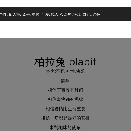
个性
,
仙人掌
,
兔子
,
勇敢
,
可爱
,
拟人IP
,
治愈
,
潮流
,
红色
,
绿色
柏拉兔 plabit
签名:不死,神性,快乐
信条:
相信宇宙没有时间
相信事物都有规律
相信爱情比生命重要
相信一切都是最好的安排
来到地球的使命: