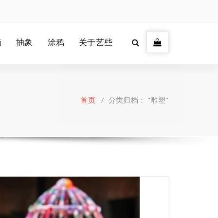
画
抽象
涂鸦
关于艺些
首页
/
分类归档： "雕塑"